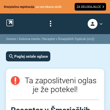
Brezplačna registracija
za vse iskalce služb
ZA DELODAJALCE
Domov
/
Delovna mesta
/
Receptor v Šmarjeških Toplicah (m/ž)
Poglej ostale oglase
Ta zaposlitveni oglas
je že potekel!