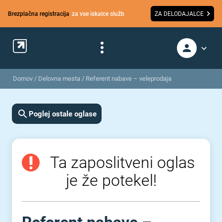
Brezplačna registracija
za vse iskalce služb
ZA DELODAJALCE
Domov
/
Delovna mesta
/
Referent nabave – veleprodaja
Poglej ostale oglase
Ta zaposlitveni oglas
je že potekel!