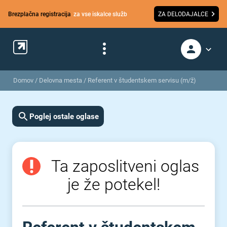
Brezplačna registracija
za vse iskalce služb
ZA DELODAJALCE
Domov
/
Delovna mesta
/
Referent v študentskem servisu (m/ž)
Poglej ostale oglase
Ta zaposlitveni oglas
je že potekel!