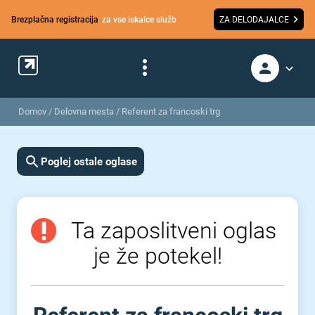
Brezplačna registracija
za vse iskalce služb
ZA DELODAJALCE
Domov
/
Delovna mesta
/
Referent za francoski trg
Poglej ostale oglase
Ta zaposlitveni oglas
je že potekel!