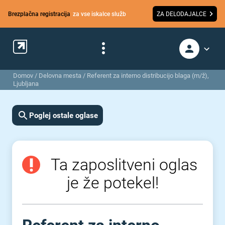
Brezplačna registracija
za vse iskalce služb
ZA DELODAJALCE
Domov
/
Delovna mesta
/
Referent za interno distribucijo blaga (m/ž),
Ljubljana
Poglej ostale oglase
Ta zaposlitveni oglas
je že potekel!