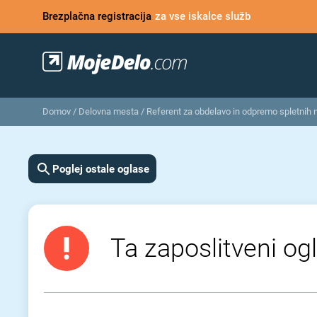
Brezplačna registracija
za vse iskalce služb
Domov
/
Delovna mesta
/
Referent za obdelavo in odpremo spletnih na
Poglej ostale oglase
Ta zaposlitveni ogl