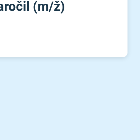
očil (m⁠/⁠ž)