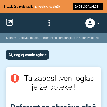
Brezplačna registracija
za vse iskalce služb
ZA DELODAJALCE
Domov
/
Delovna mesta
/
Referent za obračun plač in računovodstvo
Poglej ostale oglase
Ta zaposlitveni oglas
je že potekel!