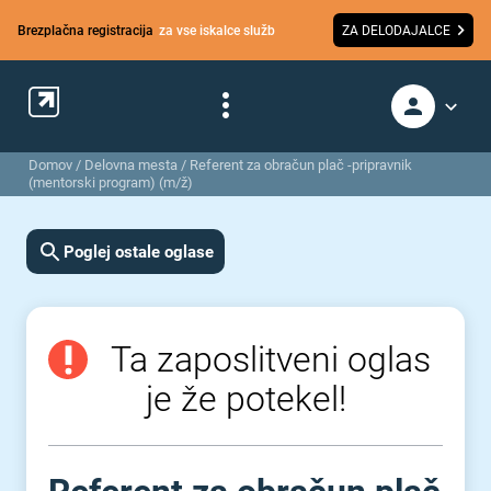
Brezplačna registracija
za vse iskalce služb
ZA DELODAJALCE
Domov
/
Delovna mesta
/
Referent za obračun plač -pripravnik
(mentorski program) (m/ž)
Poglej ostale oglase
Ta zaposlitveni oglas
je že potekel!