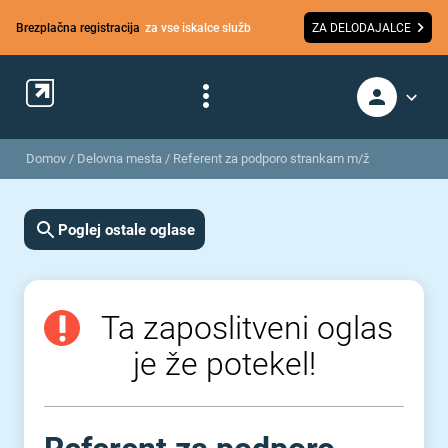
Brezplačna registracija
za vse iskalce služb
ZA DELODAJALCE
Domov
/
Delovna mesta
/
Referent za podporo strankam m/ž
Poglej ostale oglase
Ta zaposlitveni oglas
je že potekel!