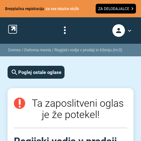
Brezplačna registracija
za vse iskalce služb
ZA DELODAJALCE
Domov
/
Delovna mesta
/
Regijski vodja v prodaji in trženju (m/ž)
Poglej ostale oglase
Ta zaposlitveni oglas
je že potekel!