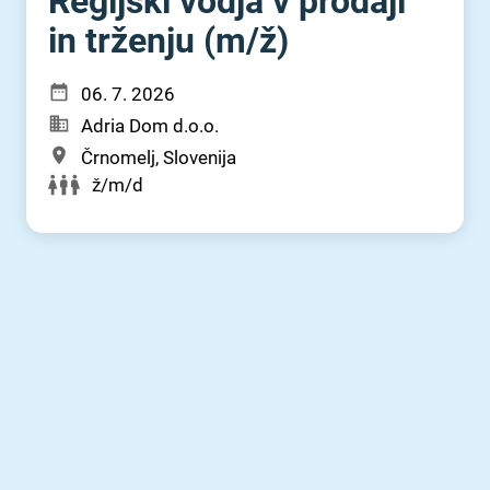
Regijski vodja v prodaji
in trženju (m⁠/⁠ž)
06. 7. 2026
Adria Dom d.o.o.
Črnomelj, Slovenija
ž/m/d