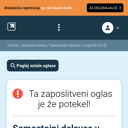
Brezplačna registracija
za vse iskalce služb
ZA DELODAJALCE
Domov
/
Delovna mesta
/
Samostojni delavec v logistiki (m/ž)
Poglej ostale oglase
Ta zaposlitveni oglas
je že potekel!