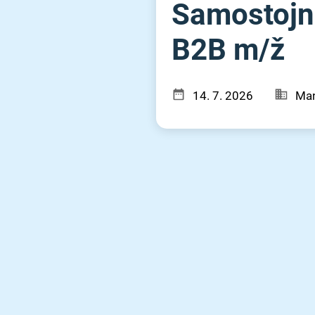
Samostojni
B2B m⁠/⁠ž
14. 7. 2026
Man