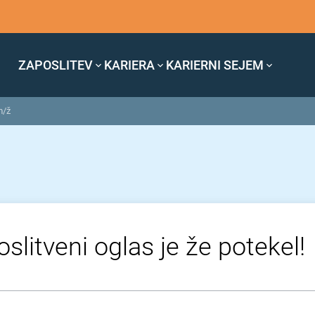
ZAPOSLITEV
KARIERA
KARIERNI SEJEM
m/ž
slitveni oglas je že potekel!