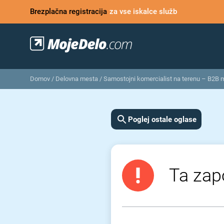
Brezplačna registracija
za vse iskalce služb
Domov
/
Delovna mesta
/
Samostojni komercialist na terenu – B2B 
Poglej ostale oglase
Ta zapo