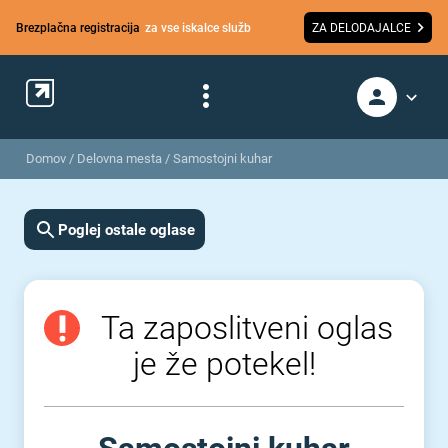
Brezplačna registracija
za vse iskalce služb
ZA DELODAJALCE
Domov
/
Delovna mesta
/
Samostojni kuhar
Poglej ostale oglase
Ta zaposlitveni oglas
je že potekel!