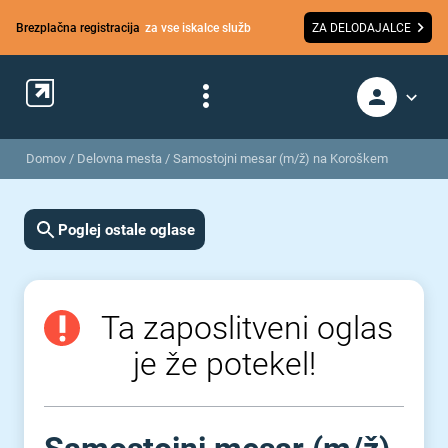
Brezplačna registracija
za vse iskalce služb
ZA DELODAJALCE
Domov
/
Delovna mesta
/
Samostojni mesar (m/ž) na Koroškem
Poglej ostale oglase
Ta zaposlitveni oglas
je že potekel!