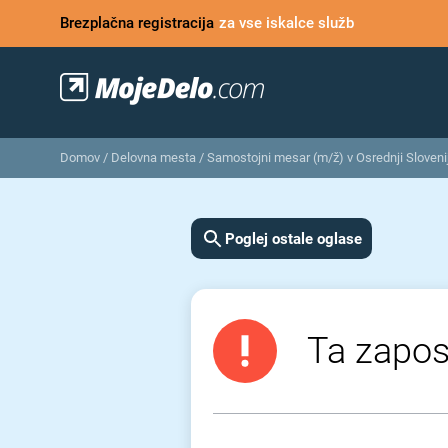
Brezplačna registracija
za vse iskalce služb
Domov
/
Delovna mesta
/
Samostojni mesar (m/ž) v Osrednji Slovenij
Poglej ostale oglase
Ta zaposl