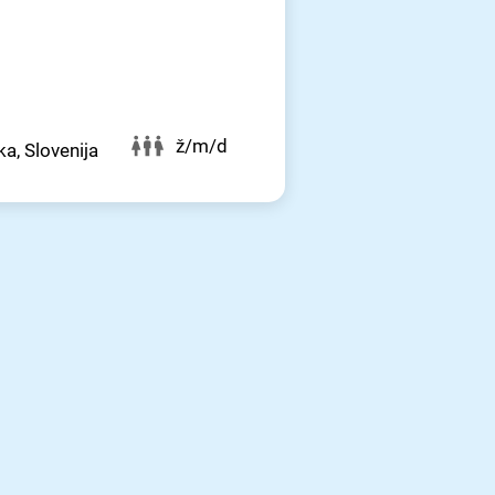
ž/m/d
a, Slovenija