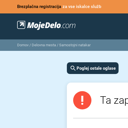
Brezplačna registracija
za vse iskalce služb
Domov
/
Delovna mesta
/
Samostojni natakar
Poglej ostale oglase
Ta zap