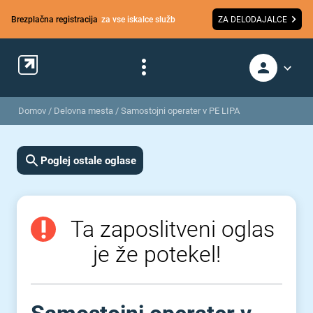
Brezplačna registracija
za vse iskalce služb
ZA DELODAJALCE
Domov
/
Delovna mesta
/
Samostojni operater v PE LIPA
Poglej ostale oglase
Ta zaposlitveni oglas
je že potekel!