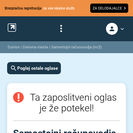
Brezplačna registracija
za vse iskalce služb
ZA DELODAJALCE
Domov
/
Delovna mesta
/
Samostojni računovodja (m/ž)
Poglej ostale oglase
Ta zaposlitveni oglas
je že potekel!