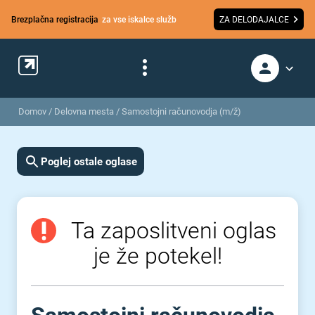
Brezplačna registracija
za vse iskalce služb
ZA DELODAJALCE
Domov
/
Delovna mesta
/
Samostojni računovodja (m/ž)
Poglej ostale oglase
Ta zaposlitveni oglas
je že potekel!