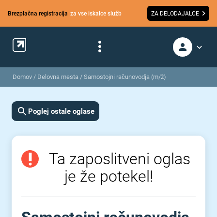
Brezplačna registracija
za vse iskalce služb
ZA DELODAJALCE
Domov
/
Delovna mesta
/
Samostojni računovodja (m/ž)
Poglej ostale oglase
Ta zaposlitveni oglas
je že potekel!