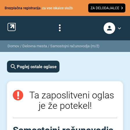
Brezplačna registracija
za vse iskalce služb
ZA DELODAJALCE
Domov
/
Delovna mesta
/
Samostojni računovodja (m/ž)
Poglej ostale oglase
Ta zaposlitveni oglas
je že potekel!