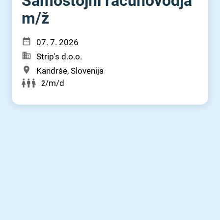
Samostojni računovodja
m⁠/⁠ž
07. 7. 2026
Strip's d.o.o.
Kandrše, Slovenija
ž/m/d