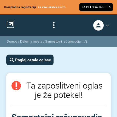
Brezplačna registracija
za vse iskalce služb
ZA DELODAJALCE
Domov
/
Delovna mesta
/
Samostojni računovodja m/ž
Poglej ostale oglase
Ta zaposlitveni oglas
je že potekel!