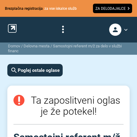
Brezplačna registracija
za vse iskalce služb
ZA DELODAJALCE
Domov
/
Delovna mesta
/
Samostojni referent m/ž za delo v službi
financ
Poglej ostale oglase
Ta zaposlitveni oglas
je že potekel!