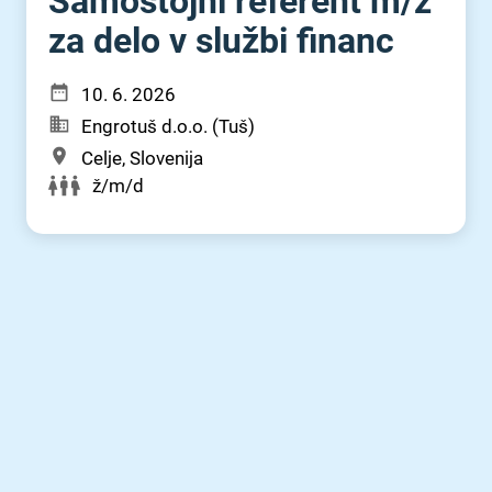
Samostojni referent m⁠/⁠ž
za delo v službi financ
10. 6. 2026
Engrotuš d.o.o. (Tuš)
Celje, Slovenija
ž/m/d