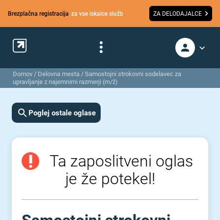
Brezplačna registracija
za vse iskalce služb
ZA DELODAJALCE
Domov
/
Delovna mesta
/
Samostojni strokovni sodelavec za
upravljanje z najemnimi razmerji (m/ž)
Poglej ostale oglase
Ta zaposlitveni oglas
je že potekel!