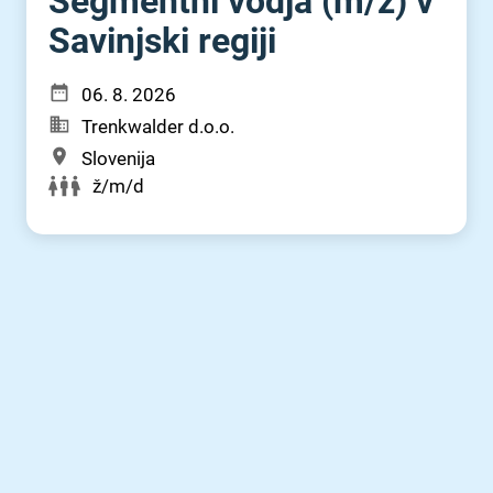
Segmentni vodja (m⁠/⁠ž) v
Savinjski regiji
06. 8. 2026
Trenkwalder d.o.o.
Slovenija
ž/m/d