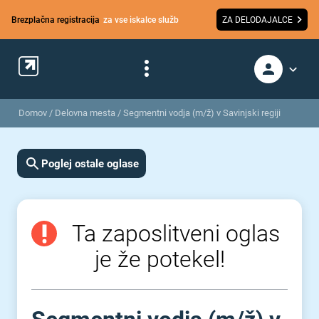
Brezplačna registracija
za vse iskalce služb
ZA DELODAJALCE
Domov
/
Delovna mesta
/
Segmentni vodja (m/ž) v Savinjski regiji
Poglej ostale oglase
Ta zaposlitveni oglas
je že potekel!