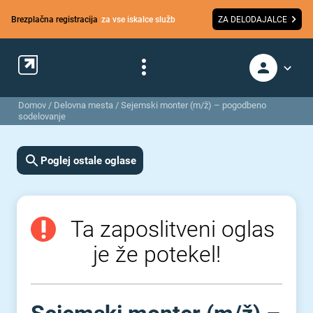
Brezplačna registracija
za vse iskalce služb
ZA DELODAJALCE
Domov
/
Delovna mesta
/
Sejemski monter (m/ž) – pogodbeno
sodelovanje
Poglej ostale oglase
Ta zaposlitveni oglas
je že potekel!