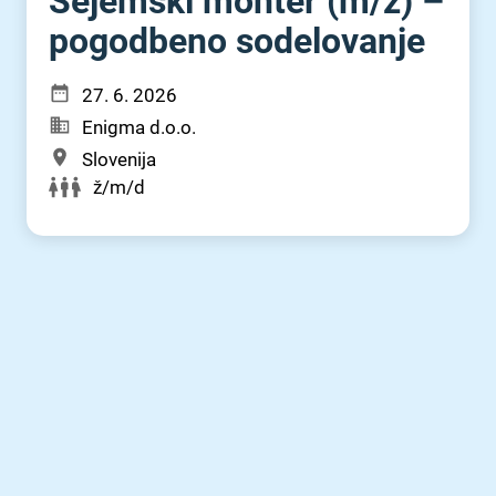
Sejemski monter (m⁠/⁠ž) –
pogodbeno sodelovanje
27. 6. 2026
Enigma d.o.o.
Slovenija
ž/m/d