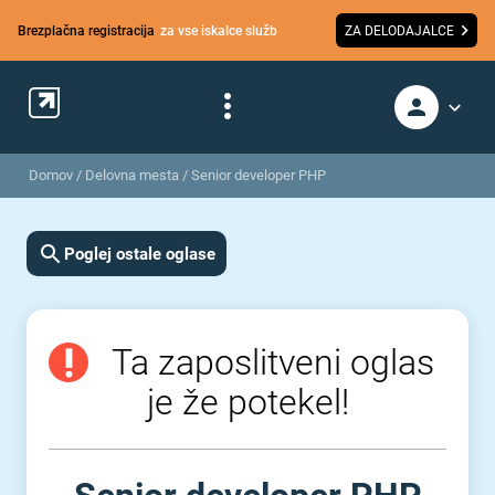
Brezplačna registracija
za vse iskalce služb
ZA DELODAJALCE
Domov
/
Delovna mesta
/
Senior developer PHP
Poglej ostale oglase
Ta zaposlitveni oglas
je že potekel!