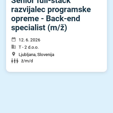
Senior full-stack
razvijalec programske
opreme - Back-end
specialist (m⁠/⁠ž)
12. 6. 2026
T - 2 d.o.o.
Ljubljana, Slovenija
ž/m/d