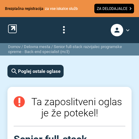
Brezplačna registracija
za vse iskalce služb
ZA DELODAJALCE
Domov
/
Delovna mesta
/
Senior full-stack razvijalec programske
opreme - Back-end specialist (m/ž)
Poglej ostale oglase
Ta zaposlitveni oglas
je že potekel!