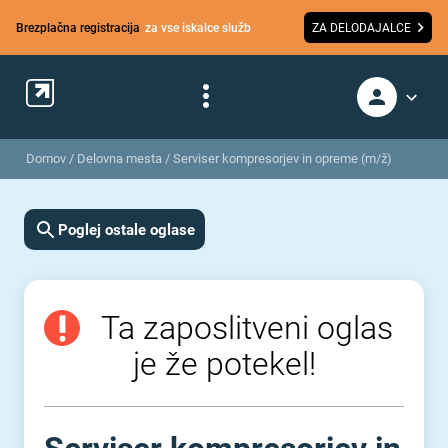
Brezplačna registracija
za vse iskalce služb
ZA DELODAJALCE
Domov
/
Delovna mesta
/
Serviser kompresorjev in opreme (m/ž)
Poglej ostale oglase
Ta zaposlitveni oglas
je že potekel!