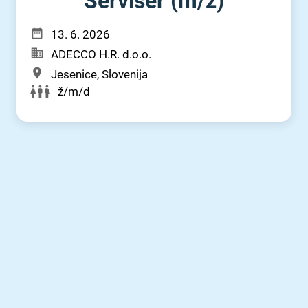
Serviser (m⁠/⁠ž)
13. 6. 2026
ADECCO H.R. d.o.o.
Jesenice, Slovenija
ž/m/d