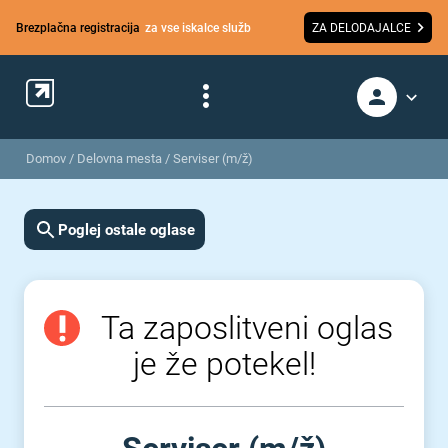
Brezplačna registracija
za vse iskalce služb
ZA DELODAJALCE
Domov
/
Delovna mesta
/
Serviser (m/ž)
Poglej ostale oglase
Ta zaposlitveni oglas
je že potekel!