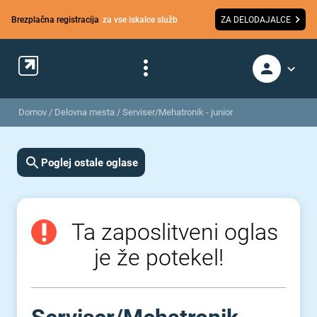
Brezplačna registracija
za vse iskalce služb
ZA DELODAJALCE
Domov
/
Delovna mesta
/
Serviser/Mehatronik - junior
Poglej ostale oglase
Ta zaposlitveni oglas
je že potekel!