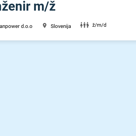
ženir m⁠/⁠ž
ž/m/d
anpower d.o.o
Slovenija