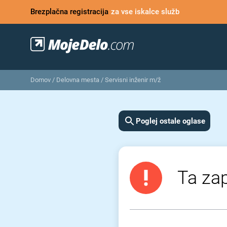
Brezplačna registracija
za vse iskalce služb
Domov
/
Delovna mesta
/
Servisni inženir m/ž
Poglej ostale oglase
Ta zap