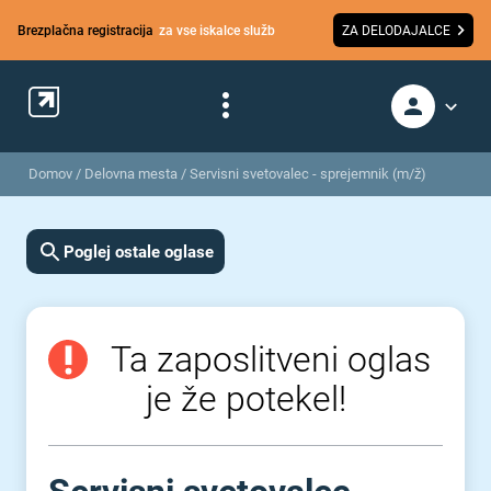
Brezplačna registracija
za vse iskalce služb
ZA DELODAJALCE
Domov
/
Delovna mesta
/
Servisni svetovalec - sprejemnik (m/ž)
Poglej ostale oglase
Ta zaposlitveni oglas
je že potekel!