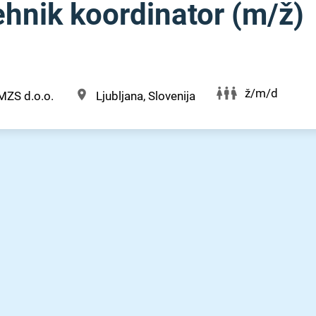
ehnik koordinator (m⁠/⁠ž)
ž/m/d
MZS d.o.o.
Ljubljana, Slovenija