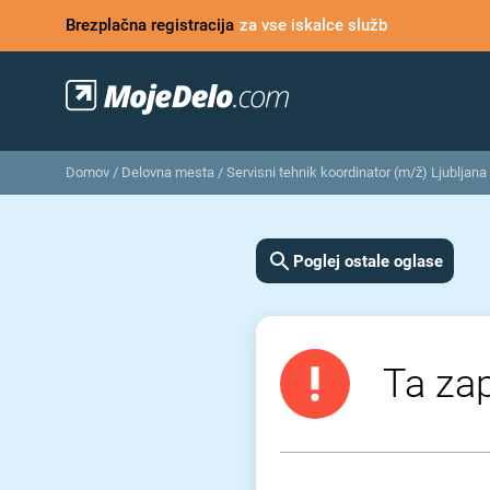
Brezplačna registracija
za vse iskalce služb
Domov
/
Delovna mesta
/
Servisni tehnik koordinator (m/ž) Ljubljana
Poglej ostale oglase
Ta zap