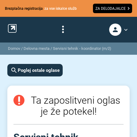
Brezplačna registracija
za vse iskalce služb
ZA DELODAJALCE
Domov
/
Delovna mesta
/
Servisni tehnik - koordinator (m/ž)
Poglej ostale oglase
Ta zaposlitveni oglas
je že potekel!