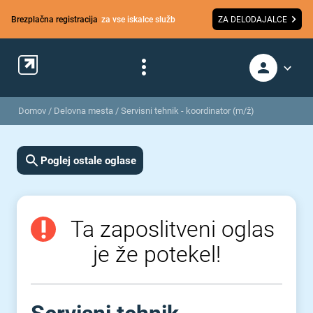
Brezplačna registracija
za vse iskalce služb
ZA DELODAJALCE
Domov
/
Delovna mesta
/
Servisni tehnik - koordinator (m/ž)
Poglej ostale oglase
Ta zaposlitveni oglas
je že potekel!