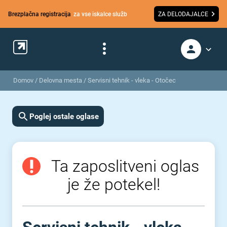
Brezplačna registracija
za vse iskalce služb
ZA DELODAJALCE
Domov
/
Delovna mesta
/
Servisni tehnik - vleka - Otočec
Poglej ostale oglase
Ta zaposlitveni oglas
je že potekel!