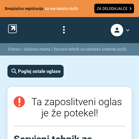
Brezplačna registracija
za vse iskalce služb
ZA DELODAJALCE
Domov
/
Delovna mesta
/
Servisni tehnik za robotske sisteme (m/ž)
Poglej ostale oglase
Ta zaposlitveni oglas
je že potekel!