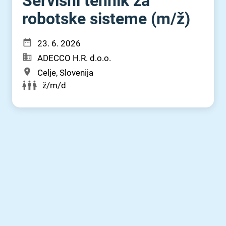
Servisni tehnik za
robotske sisteme (m⁠/⁠ž)
23. 6. 2026
ADECCO H.R. d.o.o.
Celje, Slovenija
ž/m/d