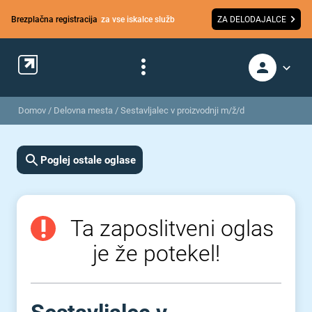
Brezplačna registracija
za vse iskalce služb
ZA DELODAJALCE
Domov
/
Delovna mesta
/
Sestavljalec v proizvodnji m/ž/d
Poglej ostale oglase
Ta zaposlitveni oglas
je že potekel!