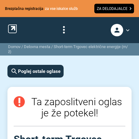
Brezplačna registracija
za vse iskalce služb
ZA DELODAJALCE
Domov
/
Delovna mesta
/
Short-term Trgovec električne energije (m/
ž)
Poglej ostale oglase
Ta zaposlitveni oglas
je že potekel!