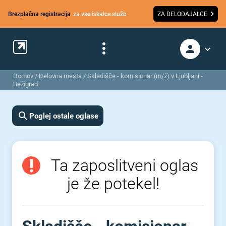
Brezplačna registracija
za vse iskalce služb
ZA DELODAJALCE
Domov
/
Delovna mesta
/
Skladišče - komisionar (m/ž) v Ljubljani -
Bežigrad
Poglej ostale oglase
Ta zaposlitveni oglas
je že potekel!