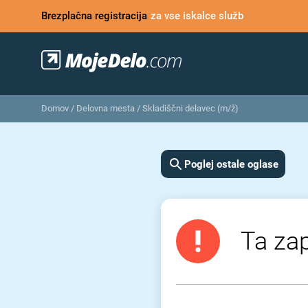
Brezplačna registracija
za vse iskalce služb
Domov
/
Delovna mesta
/
Skladiščni delavec (m/ž)
Poglej ostale oglase
Ta zap