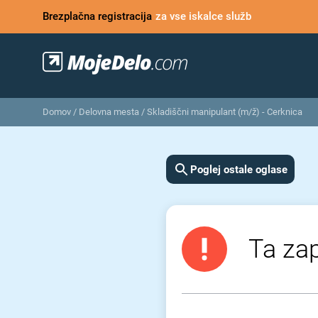
Brezplačna registracija
za vse iskalce služb
Domov
/
Delovna mesta
/
Skladiščni manipulant (m/ž) - Cerknica
Poglej ostale oglase
Ta zap