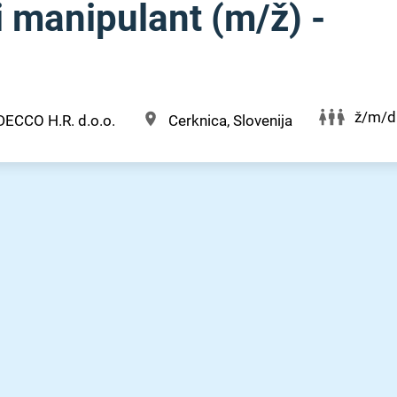
 manipulant (m⁠/⁠ž) -
ž/m/d
DECCO H.R. d.o.o.
Cerknica, Slovenija