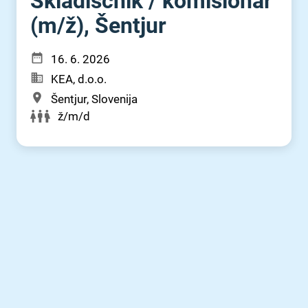
Skladiščnik ⁠/⁠ komisionar
(m⁠/⁠ž), Šentjur
16. 6. 2026
KEA, d.o.o.
Šentjur, Slovenija
ž/m/d