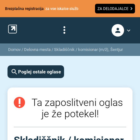
Brezplačna registracija
za vse iskalce služb
ZA DELODAJALCE
Domov
/
Delovna mesta
/
Skladiščnik / komisionar (m/ž), Šentjur
Poglej ostale oglase
Ta zaposlitveni oglas
je že potekel!