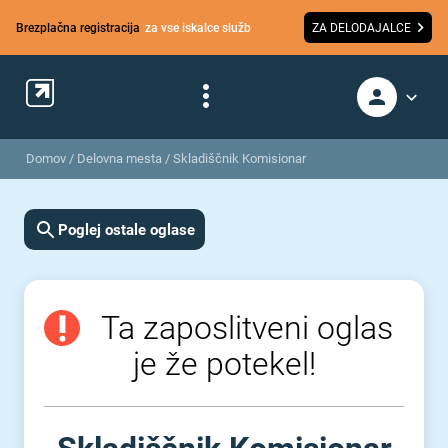
Brezplačna registracija
za vse iskalce služb
ZA DELODAJALCE
Domov
/
Delovna mesta
/
Skladiščnik Komisionar
Poglej ostale oglase
Ta zaposlitveni oglas
je že potekel!