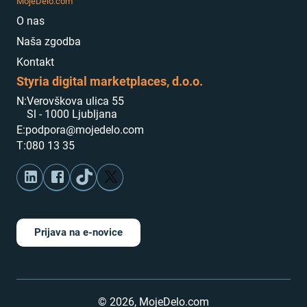
MojeDelo.com
O nas
Naša zgodba
Kontakt
Styria digital marketplaces, d.o.o.
N:
Verovškova ulica 55
Sl - 1000 Ljubljana
E:
podpora@mojedelo.com
T:
080 13 35
Prijava na e-novice
©
2026
,
MojeDelo.com