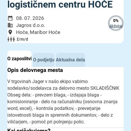
logističnem centru HOČE
08. 07. 2026
0%
Jagros d.o.o.
Aktiviraj
Hoče, Maribor Hoče
ž/m/d
O zaposlitvi
O podjetju
Aktualna dela
Opis delovnega mesta
V trgovinah Jager v našo ekipo vabimo
sodelavko/sodelavca za delovno mesto SKLADIŠČNIK
Obseg dela: - prevzem blaga, - izdajaja blaga -
komisioniranje - delo na računalniku (osnovna znanja
word, excel), - kontrola podatkov, - preverjanje
istovetnosti blaga in spremnih dokumentov, - delo z
viličarjem, - pomoč pri polnjenju polic.
Kaj pričakujemo?