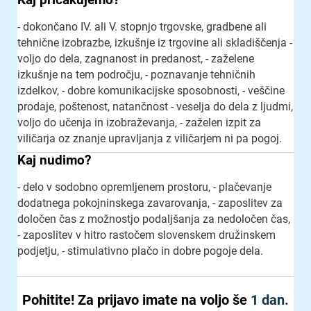
- dokončano IV. ali V. stopnjo trgovske, gradbene ali
tehnične izobrazbe, izkušnje iz trgovine ali skladiščenja -
voljo do dela, zagnanost in predanost, - zaželene
izkušnje na tem področju, - poznavanje tehničnih
izdelkov, - dobre komunikacijske sposobnosti, - veščine
prodaje, poštenost, natančnost - veselja do dela z ljudmi,
voljo do učenja in izobraževanja, - zaželen izpit za
viličarja oz znanje upravljanja z viličarjem ni pa pogoj.
Kaj nudimo?
- delo v sodobno opremljenem prostoru, - plačevanje
dodatnega pokojninskega zavarovanja, - zaposlitev za
določen čas z možnostjo podaljšanja za nedoločen čas,
- zaposlitev v hitro rastočem slovenskem družinskem
podjetju, - stimulativno plačo in dobre pogoje dela.
Pohitite!
Za prijavo imate na voljo še
1 dan.