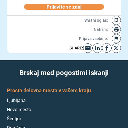
Prijavite se zdaj
Shrani oglas
:
Natisni
:
Prijava vsebine
:
SHARE
:
Brskaj med pogostimi iskanji
Prosta delovna mesta v vašem kraju
Ljubljana
Novo mesto
Šentjur
Domžale