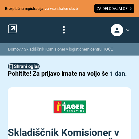
Brezplačna registracija
za vse iskalce služb
ZA DELODAJALCE
Domov
/
Skladiščnik Komisioner v logističnem centru HOČE
Shrani oglas
Pohitite!
Za prijavo imate na voljo še
1 dan.
Skladiščnik Komisioner v