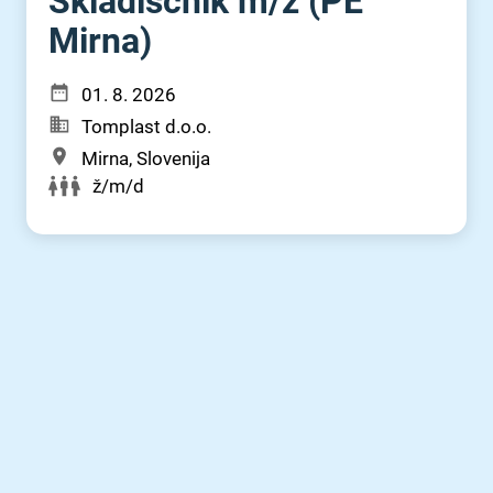
Skladiščnik m⁠/⁠ž (PE
Mirna)
01. 8. 2026
Tomplast d.o.o.
Mirna, Slovenija
ž/m/d