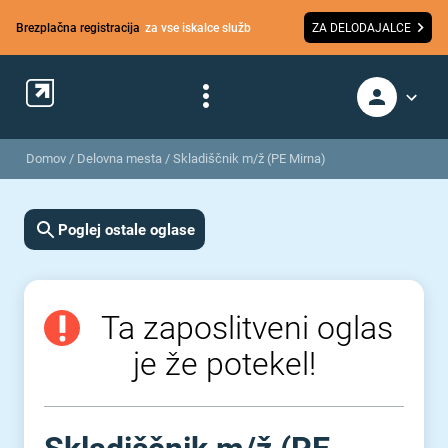
Brezplačna registracija
za vse iskalce služb
ZA DELODAJALCE
Domov
/
Delovna mesta
/
Skladiščnik m/ž (PE Mirna)
Poglej ostale oglase
Ta zaposlitveni oglas
je že potekel!