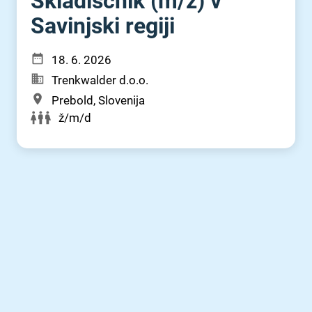
Skladiščnik (m⁠/⁠ž) v
Savinjski regiji
18. 6. 2026
Trenkwalder d.o.o.
Prebold, Slovenija
ž/m/d