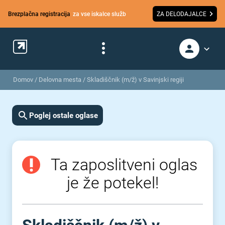
Brezplačna registracija
za vse iskalce služb
ZA DELODAJALCE
Domov
/
Delovna mesta
/
Skladiščnik (m/ž) v Savinjski regiji
Poglej ostale oglase
Ta zaposlitveni oglas
je že potekel!