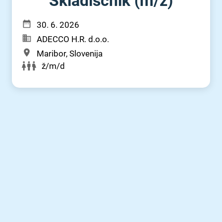
Skladiščnik (m⁠/⁠ž)
30. 6. 2026
ADECCO H.R. d.o.o.
Maribor, Slovenija
ž/m/d