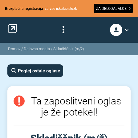
Brezplačna registracija
za vse iskalce služb
ZA DELODAJALCE
Domov
/
Delovna mesta
/
Skladiščnik (m/ž)
Poglej ostale oglase
Ta zaposlitveni oglas
je že potekel!