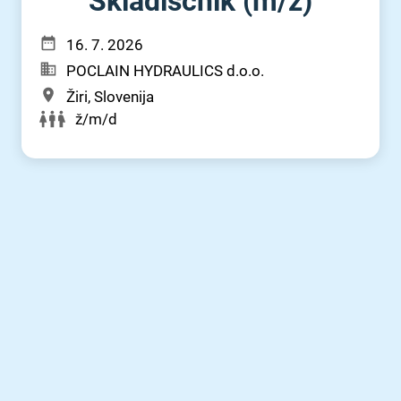
Skladiščnik (m⁠/⁠ž)
16. 7. 2026
POCLAIN HYDRAULICS d.o.o.
Žiri, Slovenija
ž/m/d