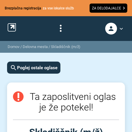
Brezplačna registracija
za vse iskalce služb
ZA DELODAJALCE
Domov
/
Delovna mesta
/
Skladiščnik (m/ž)
Poglej ostale oglase
Ta zaposlitveni oglas
je že potekel!